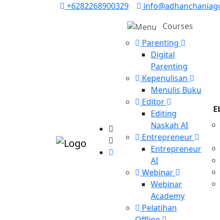
+6282268900329
info@adhanchaniag
Courses
Parenting
Digital
Parenting
Kepenulisan
Menulis Buku
Editor
E
Editing
Naskah AI
Entrepreneur
Entrepreneur
AI
Webinar
Webinar
Academy
Pelatihan
Offline