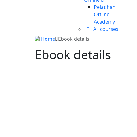
Pelatihan
Offline
Academy
All courses
Home
Ebook details
Ebook details