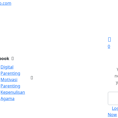
o.com
0
book
Digital
Parenting
n
Motivasi
y
Parenting
Kepenulisan
Agama
Lo
Now