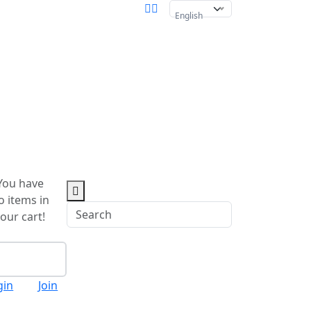
English
You have
o items in
our cart!
Checkout
gin
Join