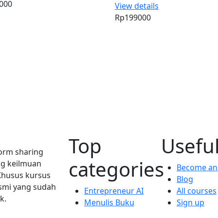
000
View details
Rp199000
Top
Useful
orm sharing
categories
ng keilmuan
Become an 
 Khusus kursus
Blog
esmi yang sudah
Entrepreneur AI
All courses
k.
Menulis Buku
Sign up