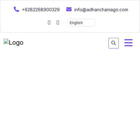
+6282268900329
info@adhanchaniago.com
Home
Ebook details
Ebook details